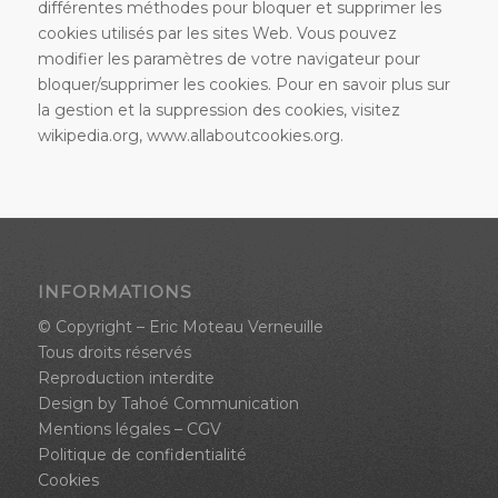
différentes méthodes pour bloquer et supprimer les
cookies utilisés par les sites Web. Vous pouvez
modifier les paramètres de votre navigateur pour
bloquer/supprimer les cookies. Pour en savoir plus sur
la gestion et la suppression des cookies, visitez
wikipedia.org, www.allaboutcookies.org.
INFORMATIONS
© Copyright – Eric Moteau Verneuille
Tous droits réservés
Reproduction interdite
Design by
Tahoé Communication
Mentions légales
–
CGV
Politique de confidentialité
Cookies