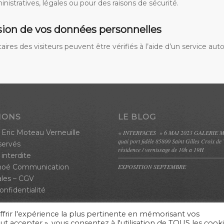
inistratives, légales ou pour des raisons de sécurité.
ion de vos données personnelles
res des visiteurs peuvent être vérifiés à l’aide d’un service au
IONS
LE BLOG
 Eric Moteau Verneuille
« INTERFACES » 6 MAI 2023 GALERIE 
quai port fidéle 85800 Saint Gilles Croix de 
servés
résidence / vernissage de 10h a 19H
interdite
hoé Communication
EXPOSITION SEPTEMBRE
les
–
CGV
onfidentialité
ffrir l'expérience la plus pertinente en mémorisant vos
out accepter », vous consentez à l'utilisation de TOUS les cooki