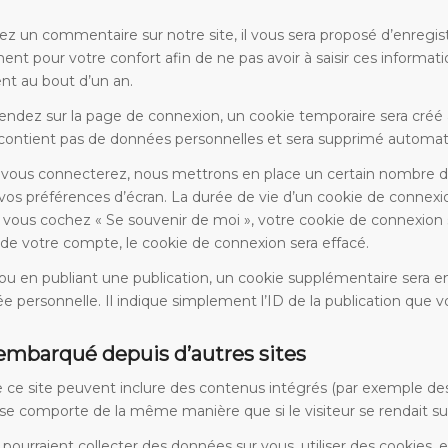
ez un commentaire sur notre site, il vous sera proposé d’enregist
ent pour votre confort afin de ne pas avoir à saisir ces informa
ent au bout d’un an.
rendez sur la page de connexion, un cookie temporaire sera créé 
e contient pas de données personnelles et sera supprimé automa
vous connecterez, nous mettrons en place un certain nombre de
vos préférences d’écran. La durée de vie d’un cookie de connexion
Si vous cochez « Se souvenir de moi », votre cookie de connexio
e votre compte, le cookie de connexion sera effacé.
ou en publiant une publication, un cookie supplémentaire sera 
personnelle. Il indique simplement l’ID de la publication que vo
mbarqué depuis d’autres sites
de ce site peuvent inclure des contenus intégrés (par exemple des
 se comporte de la même manière que si le visiteur se rendait sur
pourraient collecter des données sur vous, utiliser des cookies, e