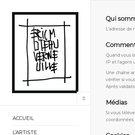
Qui somm
L’adresse de n
Comment
Quand vous la
IP et l’agent 
Une chaîne an
vérifier si vo
Après validat
Médias
Si vous télév
ACCUEIL
coordonnées G
L’ARTISTE