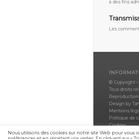
à des fins adm
Transmiss
Les commentai
INFORMAT
© Copyright –
Tous droits ré
Reproduction 
Design by
Ta
Mentions léga
Politique de c
Cookies
Nous utilisons des cookies sur notre site Web pour vous o
préférences et en répétant vos visites. En cliquant sur « T