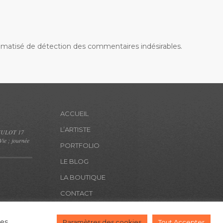
tomatisé de détection des commentaires indésirables.
ACCUEIL
L’ARTISTE
MULOT 17
Vie ; journée
PORTFOLIO
LE BLOG
LA BOUTIQUE
CONTACT
es.
Paramètres des cookies
Tout Accepter